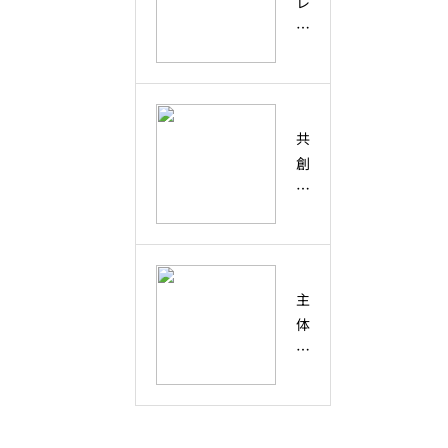
レ
バ
未
た
法
ン
ー
来
め
デ
シ
人
の
ィ
テ
材
回
ピ
ィ
の
復
テ
・
育
共
力
ィ
多
て
創
と
と
様
方
と
想
は
性
は
像
？
と
？
力
偶
の
協
然
違
働
主
の
い
・
体
出
と
コ
性
会
、
ラ
と
い
未
ボ
は
を
来
レ
？
未
の
ー