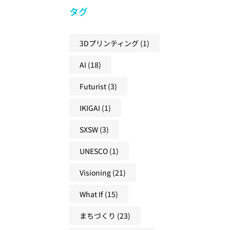
創
来
共
シ
タグ
造
の
創
ョ
性
兆
社
ン
と
し
3Dプリンティング
(1)
会
と
ア
に
に
の
AI
(18)
ク
変
必
違
テ
え
要
い
Futurist
(3)
ィ
る
な
と
ブ
学
考
IKIGAI
(1)
、
ラ
び
え
未
ー
SXSW
(3)
方
方
来
ニ
を
UNESCO
(1)
ン
と
グ
Visioning
(21)
も
か
に
ら
What If
(15)
つ
考
く
まちづくり
(23)
え
る