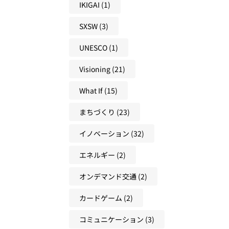
ブ
学
考
IKIGAI
(1)
、
ラ
び
え
未
ー
SXSW
(3)
方
方
来
ニ
を
UNESCO
(1)
ン
と
グ
Visioning
(21)
も
か
に
ら
What If
(15)
つ
考
く
まちづくり
(23)
え
る
る
イノベーション
(32)
方
未
法
来
エネルギー
(2)
人
オンデマンド交通
(2)
材
の
カードゲーム
(2)
育
て
コミュニケーション
(3)