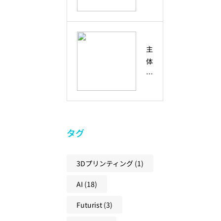
は
性
は
像
？
と
？
力
偶
の
協
然
違
働
主
の
い
・
体
出
と
コ
性
会
、
ラ
と
い
未
ボ
は
を
来
レ
？
未
の
ー
創
来
共
シ
タグ
造
の
創
ョ
性
兆
社
ン
と
し
3Dプリンティング
(1)
会
と
ア
に
に
の
AI
(18)
ク
変
必
違
テ
え
要
い
Futurist
(3)
ィ
る
な
と