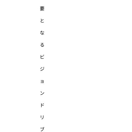
要
と
な
る
ビ
ジ
ョ
ン
ド
リ
ブ