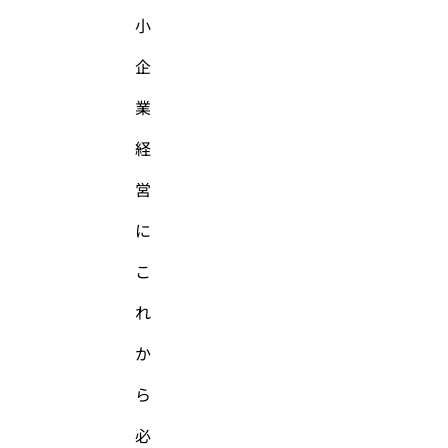
小
企
業
経
営
に
こ
れ
か
ら
必