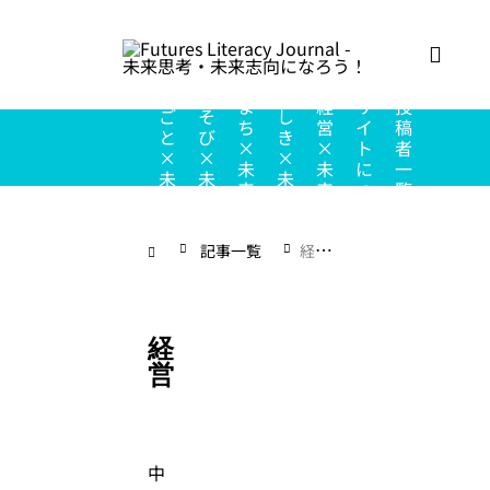
こ
の
し
あ
ち
ま
経
サ
投
ご
そ
し
ち
営
イ
稿
と
び
き
×
×
ト
者
×
×
×
未
未
に
一
未
未
未
来
来
つ
覧
来
来
来
い
て
記事一覧
経営
経
営
中