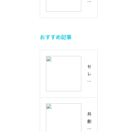
ク
ラ
び
不
未
ル
ー
方
確
来
ー
ニ
実
を
シ
ン
な
と
ブ
グ
未
も
おすすめ記事
と
か
来
に
は
ら
を
つ
？
考
生
く
ダ
え
き
る
セ
イ
る
る
方
レ
バ
未
た
法
ン
ー
来
め
デ
シ
人
の
ィ
テ
材
回
ピ
ィ
の
復
テ
・
育
共
力
ィ
多
て
創
と
と
様
方
と
想