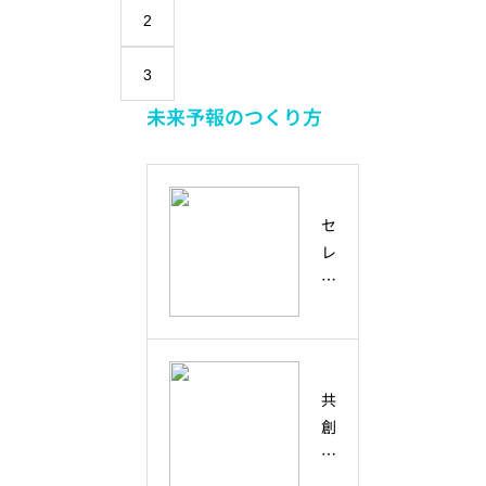
2
3
未来予報のつくり方
セ
レ
ン
デ
ィ
ピ
テ
共
ィ
創
と
と
は
は