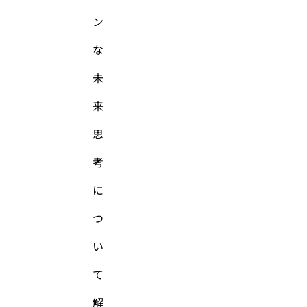
ン
な
未
来
思
考
に
つ
い
て
解