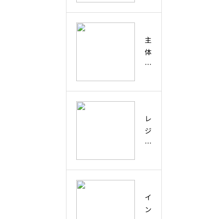
？
？
偶
協
然
働
主
の
・
体
出
コ
性
会
ラ
と
い
ボ
は
を
レ
？
未
ー
創
来
レ
シ
造
の
ジ
ョ
性
兆
リ
ン
と
し
エ
と
ア
に
ン
の
ク
変
ス
違
テ
え
と
い
イ
ィ
る
は
と
ン
ブ
学
？
、