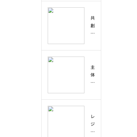
ピ
テ
共
ィ
創
と
と
は
は
？
？
偶
協
然
働
主
の
・
体
出
コ
性
会
ラ
と
い
ボ
は
を
レ
？
未
ー
創
来
レ
シ
造
の
ジ
ョ
性
兆
リ
ン
と
し