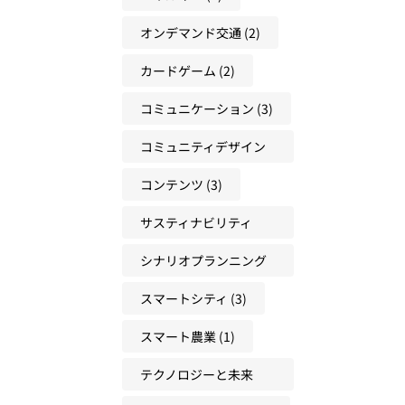
人
オンデマンド交通
(2)
材
の
カードゲーム
(2)
育
て
コミュニケーション
(3)
方
コミュニティデザイン
(3)
コンテンツ
(3)
サスティナビリティ
(22)
シナリオプランニング
(17)
スマートシティ
(3)
スマート農業
(1)
テクノロジーと未来