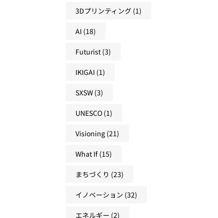
ン
と
し
3Dプリンティング
(1)
会
と
ア
に
に
の
AI
(18)
ク
変
必
違
テ
え
要
い
Futurist
(3)
ィ
る
な
と
ブ
学
考
IKIGAI
(1)
、
ラ
び
え
未
ー
SXSW
(3)
方
方
来
ニ
を
UNESCO
(1)
ン
と
グ
Visioning
(21)
も
か
に
ら
What If
(15)
つ
考
く
まちづくり
(23)
え
る
る
イノベーション
(32)
方
未
法
来
エネルギー
(2)