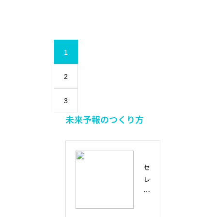
1
2
3
未来予報のつくり方
セ
レ
ン
デ
ィ