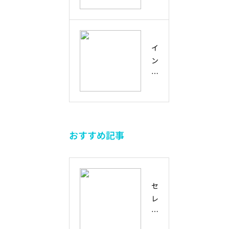
エ
と
ア
に
ン
の
ク
変
ス
違
テ
え
と
い
イ
ィ
る
は
と
ン
ブ
学
？
、
ク
ラ
び
不
未
ル
ー
方
確
来
ー
ニ
実
を
シ
ン
な
と
ブ
グ
未
も
おすすめ記事
と
か
来
に
は
ら
を
つ
？
考
生
く
ダ
え
き
る
セ
イ
る
る
方
レ
バ
未
た
法
ン
ー
来
め
デ
シ
人