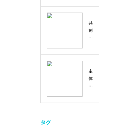
の
ィ
テ
材
回
ピ
ィ
の
復
テ
・
育
共
力
ィ
多
て
創
と
と
様
方
と
想
は
性
は
像
？
と
？
力
偶
の
協
然
違
働
主
の
い
・
体
出
と
コ
性
会
、
ラ
と
い
未
ボ
は
を
来
レ
？
未
の
ー
創
来
共
シ
タグ
造
の
創
ョ
性
兆
社