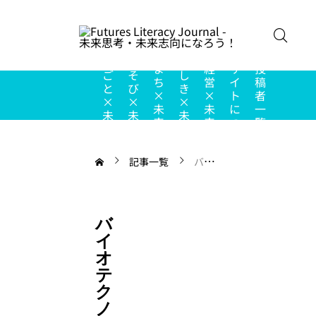
こ
の
し
あ
ち
ま
経
サ
投
ご
そ
し
ち
営
イ
稿
と
び
き
×
×
ト
者
×
×
×
未
未
に
一
未
未
未
来
来
つ
覧
来
来
来
い
て
記事一覧
バイオテクノロジー
バ
イ
オ
テ
ク
ノ