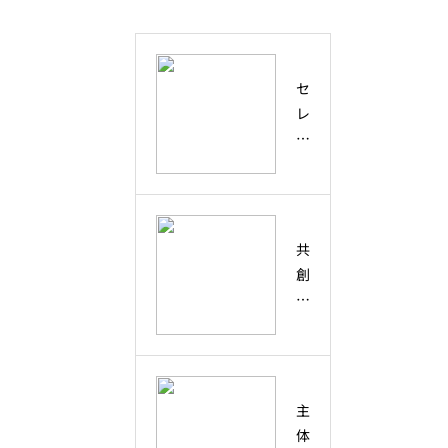
セ
レ
ン
デ
ィ
ピ
テ
共
ィ
創
と
と
は
は
？
？
偶
協
然
働
主
の
・
体
出