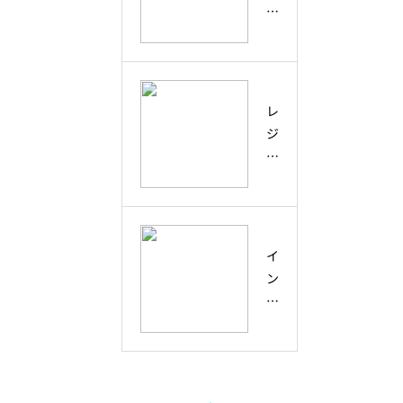
コ
性
会
ラ
と
い
ボ
は
を
レ
？
未
ー
創
来
レ
シ
造
の
ジ
ョ
性
兆
リ
ン
と
し
エ
と
ア
に
ン
の
ク
変
ス
違
テ
え
と
い
イ
ィ
る
は
と
ン
ブ
学
？
、
ク
ラ
び
不
未
ル
ー
方
確
来
ー
ニ
実
を
シ
ン
な
と
ブ
グ
未