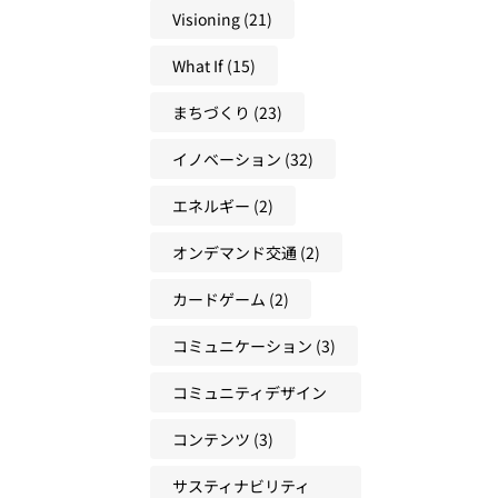
グ
Visioning
(21)
も
か
に
ら
What If
(15)
つ
考
く
まちづくり
(23)
え
る
る
イノベーション
(32)
方
未
法
来
エネルギー
(2)
人
オンデマンド交通
(2)
材
の
カードゲーム
(2)
育
て
コミュニケーション
(3)
方
コミュニティデザイン
(3)
コンテンツ
(3)
サスティナビリティ