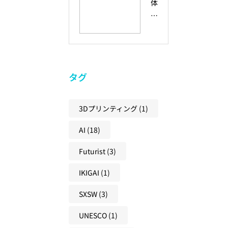
体
出
と
コ
性
会
、
ラ
と
い
未
ボ
は
を
来
レ
？
未
の
ー
創
来
共
シ
タグ
造
の
創
ョ
性
兆
社
ン
と
し
3Dプリンティング
(1)
会
と
ア
に
に
の
AI
(18)
ク
変
必
違
テ
え
要
い
Futurist
(3)
ィ
る
な
と
ブ
学
考
IKIGAI
(1)
、
ラ
び
え
未
ー
SXSW
(3)
方
方
来
ニ
を
UNESCO
(1)
ン
と