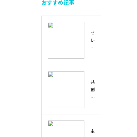
も
おすすめ記事
と
か
来
に
は
ら
を
つ
？
考
生
く
ダ
え
き
る
セ
イ
る
る
方
レ
バ
未
た
法
ン
ー
来
め
デ
シ
人
の
ィ
テ
材
回
ピ
ィ
の
復
テ
・
育
共
力
ィ
多
て
創
と
と
様
方
と
想
は
性
は
像
？
と
？
力
偶
の
協
然
違
働
主
の
い
・