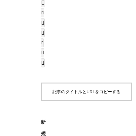
記事のタイトルとURLをコピーする
新
規