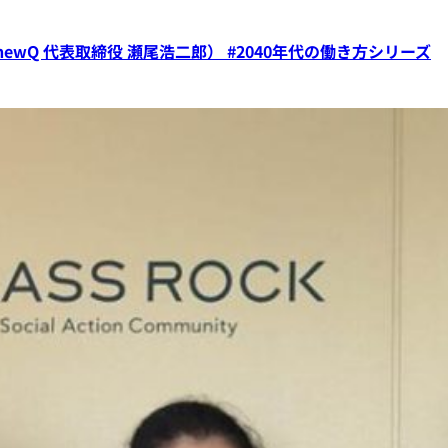
wQ 代表取締役 瀬尾浩二郎） #2040年代の働き方シリーズ