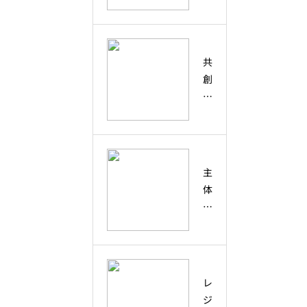
デ
ィ
ピ
テ
共
ィ
創
と
と
は
は
？
？
偶
協
然
働
主
の
・
体
出
コ
性
会
ラ
と
い
ボ
は
を
レ
？
未
ー
創
来
レ
シ
造
の
ジ
ョ