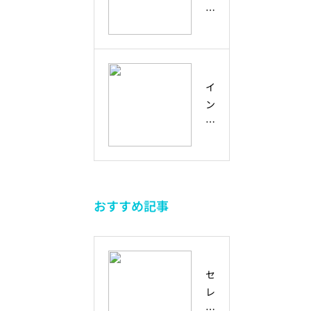
性
兆
リ
ン
と
し
エ
と
ア
に
ン
の
ク
変
ス
違
テ
え
と
い
イ
ィ
る
は
と
ン
ブ
学
？
、
ク
ラ
び
不
未
ル
ー
方
確
来
ー
ニ
実
を
シ
ン
な
と
ブ
グ
未
も
おすすめ記事
と
か
来
に
は
ら
を
つ
？
考
生
く
ダ
え
き
る
セ
イ
る
る
方
レ
バ
未
た
法
ン