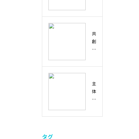
ー
来
め
デ
シ
人
の
ィ
テ
材
回
ピ
ィ
の
復
テ
・
育
共
力
ィ
多
て
創
と
と
様
方
と
想
は
性
は
像
？
と
？
力
偶
の
協
然
違
働
主
の
い
・
体
出
と
コ
性
会
、
ラ
と
い
未
ボ
は
を
来
レ
？
未
の
ー
創
来
共
シ
タグ
造
の