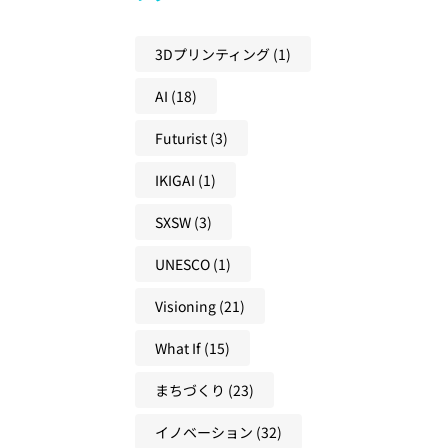
創
ョ
性
兆
社
ン
と
し
3Dプリンティング
(1)
会
と
ア
に
に
の
AI
(18)
ク
変
必
違
テ
え
要
い
Futurist
(3)
ィ
る
な
と
ブ
学
考
IKIGAI
(1)
、
ラ
び
え
未
ー
SXSW
(3)
方
方
来
ニ
を
UNESCO
(1)
ン
と
グ
Visioning
(21)
も
か
に
ら
What If
(15)
つ
考
く
まちづくり
(23)
え
る
る
イノベーション
(32)
方
未