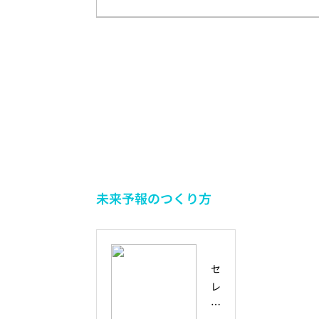
未来予報のつくり方
セ
レ
ン