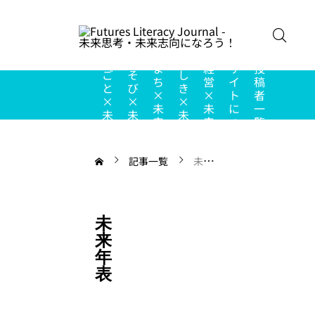
こ
の
し
あ
ち
ま
経
サ
投
ご
そ
し
ち
営
イ
稿
と
び
き
×
×
ト
者
×
×
×
未
未
に
一
未
未
未
来
来
つ
覧
来
来
来
い
て
記事一覧
未来年表
未
来
年
表