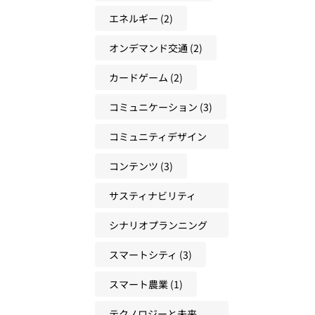
法
来
エネルギー
(2)
人
オンデマンド交通
(2)
材
の
カードゲーム
(2)
育
て
コミュニケーション
(3)
方
コミュニティデザイン
(3)
コンテンツ
(3)
サスティナビリティ
(22)
シナリオプランニング
(17)
スマートシティ
(3)
スマート農業
(1)
テクノロジーと未来