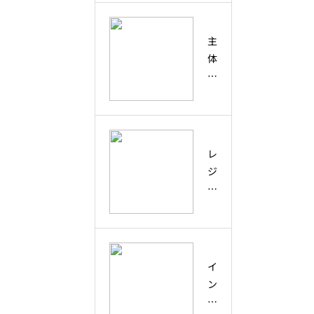
偶
協
然
働
主
の
・
体
出
コ
性
会
ラ
と
い
ボ
は
を
レ
？
未
ー
創
来
レ
シ
造
の
ジ
ョ
性
兆
リ
ン
と
し
エ
と
ア
に
ン
の
ク
変
ス
違
テ
え
と
い
イ
ィ
る
は
と
ン
ブ
学
？
、
ク
ラ
び
不
未