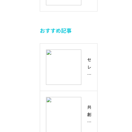
ル
ー
方
確
来
ー
ニ
実
を
シ
ン
な
と
ブ
グ
未
も
おすすめ記事
と
か
来
に
は
ら
を
つ
？
考
生
く
ダ
え
き
る
セ
イ
る
る
方
レ
バ
未
た
法
ン
ー
来
め
デ
シ
人
の
ィ
テ
材
回
ピ
ィ
の
復
テ
・
育
共
力
ィ
多
て
創
と
と
様
方
と
想
は
性
は
像