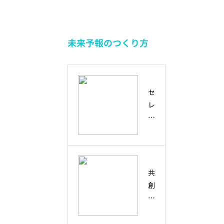
未来予報のつくり方
セ
レ
ン
デ
ィ
ピ
テ
共
ィ
創
と
と
は
は
？
？