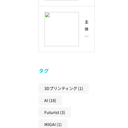
？
と
？
力
偶
の
協
然
違
働
主
の
い
・
体
出
と
コ
性
会
、
ラ
と
い
未
ボ
は
を
来
レ
？
未
の
ー
創
来
共
シ
タグ
造
の
創
ョ
性
兆
社
ン
と
し
3Dプリンティング
(1)
会
と
ア
に
に
の
AI
(18)
ク
変
必
違
テ
え
要
い
Futurist
(3)
ィ
る
な
と
ブ
学
考
IKIGAI
(1)
、