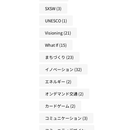
ラ
び
え
未
ー
SXSW
(3)
方
方
来
ニ
を
UNESCO
(1)
ン
と
グ
Visioning
(21)
も
か
に
ら
What If
(15)
つ
考
く
まちづくり
(23)
え
る
る
イノベーション
(32)
方
未
法
来
エネルギー
(2)
人
オンデマンド交通
(2)
材
の
カードゲーム
(2)
育
て
コミュニケーション
(3)
方