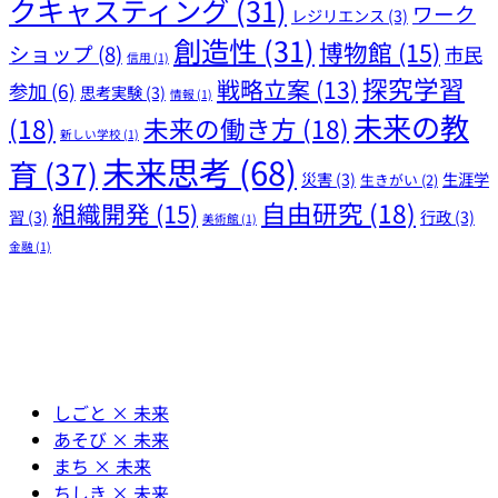
クキャスティング
(31)
ワーク
レジリエンス
(3)
創造性
(31)
博物館
(15)
ショップ
(8)
市民
信用
(1)
探究学習
戦略立案
(13)
参加
(6)
思考実験
(3)
情報
(1)
未来の教
(18)
未来の働き方
(18)
新しい学校
(1)
未来思考
(68)
育
(37)
災害
(3)
生涯学
生きがい
(2)
自由研究
(18)
組織開発
(15)
習
(3)
行政
(3)
美術館
(1)
金融
(1)
しごと × 未来
あそび × 未来
まち × 未来
ちしき × 未来