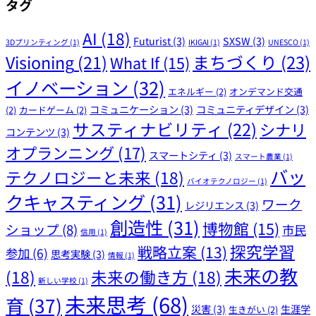
タグ
AI
(18)
Futurist
(3)
SXSW
(3)
3Dプリンティング
(1)
IKIGAI
(1)
UNESCO
(1)
まちづくり
(23)
Visioning
(21)
What If
(15)
イノベーション
(32)
エネルギー
(2)
オンデマンド交通
コミュニケーション
(3)
コミュニティデザイン
(3)
(2)
カードゲーム
(2)
サスティナビリティ
(22)
シナリ
コンテンツ
(3)
オプランニング
(17)
スマートシティ
(3)
スマート農業
(1)
バッ
テクノロジーと未来
(18)
バイオテクノロジー
(1)
クキャスティング
(31)
ワーク
レジリエンス
(3)
創造性
(31)
博物館
(15)
ショップ
(8)
市民
信用
(1)
探究学習
戦略立案
(13)
参加
(6)
思考実験
(3)
情報
(1)
未来の教
(18)
未来の働き方
(18)
新しい学校
(1)
未来思考
(68)
育
(37)
災害
(3)
生涯学
生きがい
(2)